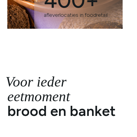
400+
afleverlocaties in foodretail
Voor ieder
eetmoment
brood en banket