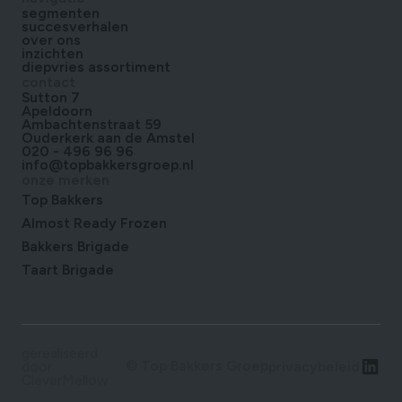
segmenten
succesverhalen
over ons
inzichten
diepvries assortiment
contact
Sutton 7
Apeldoorn
Ambachtenstraat 59
Ouderkerk aan de Amstel
020 - 496 96 96
info@topbakkersgroep.nl
onze merken
Top Bakkers
Almost Ready Frozen
Bakkers Brigade
Taart Brigade
gerealiseerd
© Top Bakkers Groep
privacybeleid
door
CleverMellow