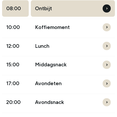
08:00
Ontbijt
10:00
Koffiemoment
08:00
Ontbijt
12:00
Lunch
Een
greep
10:00
Koffiemoment
15:00
Middagsnack
uit
Een
ons
greep
12:00
Lunch
assortiment
17:00
Avondeten
uit
Een
ons
greep
Rozijnenbrood
Desem vo
15:00
Middagsnack
assortiment
20:00
Avondsnack
uit
Een
ons
greep
Blueberry hemp muffin
Gevulde 
17:00
Avondeten