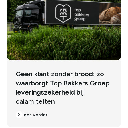
1
/
6
1
/
6
Geen klant zonder brood: zo
waarborgt Top Bakkers Groep
leveringszekerheid bij
calamiteiten
lees verder
lees verder