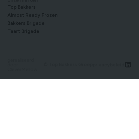
onze merken
Top Bakkers
Almost Ready Frozen
Bakkers Brigade
Taart Brigade
gerealiseerd
© Top Bakkers Groep
privacybeleid
door
CleverMellow