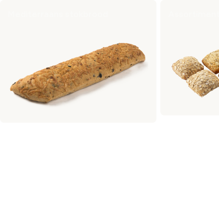
Mediterraans stokbrood
Assortiment 