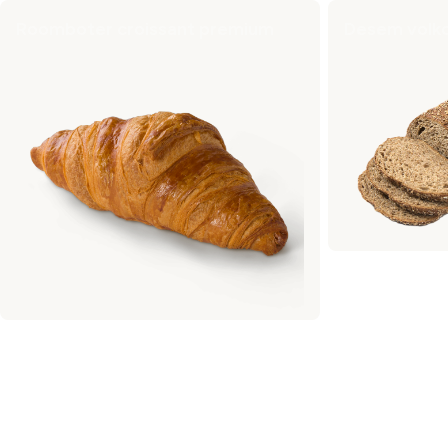
Roomboter croissant premium
Desem volko